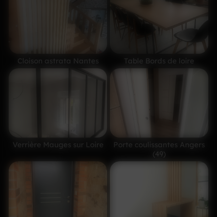
Cloison astrata Nantes
Table Bords de loire
Verrière Mauges sur Loire
Porte coulissantes Angers
(49)