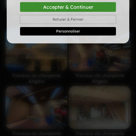
Accepter & Continuer
Travaux de charpente
Travaux de charpente
Refuser & Fermer
Angers
Angers
Personnaliser
Travaux de charpente
Travaux de charpente
Angers
Angers
Travaux de charpente
Travaux de charpente