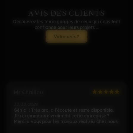
AVIS DES CLIENTS
Découvrez les témoignages de ceux qui nous font
confiance pour leurs projets ...
Votre avis ?
R1bo
13/03/2023
e disponible.
Ravie de ma pergola. Conforme à mes
reprise ?
Equipe dynamique et à l'écoute. P
sés chez nous.